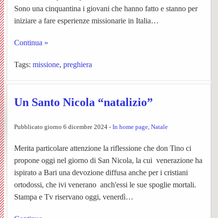
Sono una cinquantina i giovani che hanno fatto e stanno per
Sacra
i
Mado
iniziare a fare esperienze missionarie in Italia…
e
lavori
della
Continua »
S.
di
Crocet
Tags:
missione
,
preghiera
Rocco
restau
Un Santo Nicola “natalizio”
2020
Corale
Storia
Pubblicato giorno 6 dicembre 2024 -
In home page
,
Natale
BACK
S.
Merita particolare attenzione la riflessione che don Tino ci
della
Storia
propone oggi nel giorno di San Nicola, la cui venerazione ha
Cecili
Confra
della
ispirato a Bari una devozione diffusa anche per i cristiani
ortodossi, che ivi venerano anch'essi le sue spoglie mortali.
Iniziat
Coral
Stampa e Tv riservano oggi, venerdì…
Libret
Confra
la