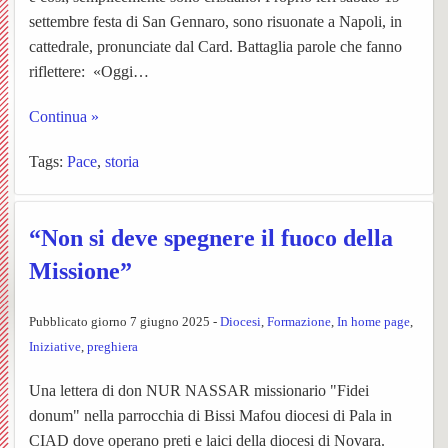
settembre festa di San Gennaro, sono risuonate a Napoli, in
Matri
e
Noti
UPM3
di
e
Orator
della
cattedrale, pronunciate dal Card. Battaglia parole che fanno
riflettere: «Oggi…
Settim
Consig
Nibbio
Ascol
Gaude
della
Costr
BACK
Continua »
dioce
Pastor
Bache
Pagin
(parro
Santis
Tags:
Pace
,
storia
Parroc
ecclesi
Trinità
di
de
Santa
Pieve
“Non si deve spegnere il fuoco della
Borgo
“L’Az
Maria
di
Missione”
e
San
San
Pubblicato giorno 7 giugno 2025 -
Diocesi
,
Formazione
,
In home page
,
Torna
Iniziative
,
preghiera
Rocco
Giova
Una lettera di don NUR NASSAR missionario "Fidei
Confra
Cappe
Santua
BACK
donum" nella parrocchia di Bissi Mafou diocesi di Pala in
SS.
campes
Concl
della
CIAD dove operano preti e laici della diocesi di Novara.