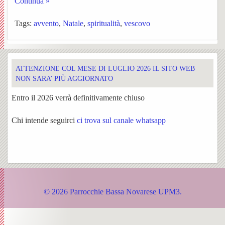
Continua »
dei
corale
Tags:
avvento
,
Natale
,
spiritualità
,
vescovo
canti
in
liturgi
azion
ATTENZIONE COL MESE DI LUGLIO 2026 IL SITO WEB
NON SARA’ PIÙ AGGIORNATO
(scaric
Entro il 2026 verrà definitivamente chiuso
Orator
BACK
Chi intende seguirci
ci trova sul canale whatsapp
San
Bache
Giova
Orator
Bosco
(O.S.G
© 2026 Parrocchie Bassa Novarese UPM3.
e
Pagin
Santa
Faceb