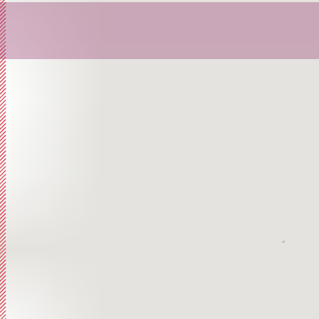
Librett
Orator
Storia,