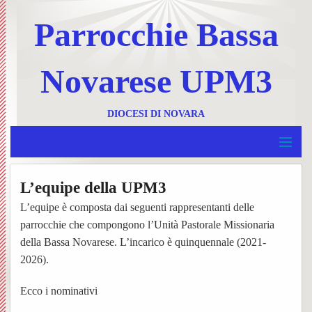
Parrocchie Bassa
Novarese UPM3
DIOCESI DI NOVARA
MENU
Home
L’equipe della UPM3
BACK
UPM 3
Invia
L’equipe è composta dai seguenti rappresentanti delle
BACK
parrocchie che compongono l’Unità Pastorale Missionaria
Borgolavezzaro e Tornaco
un
Ss.
della Bassa Novarese. L’incarico è quinquennale (2021-
BACK
2026).
Garbagna e Nibbiola
messa
Messe
Progr
BACK
Ecco i nominativi
Terdobbiate
Contat
UPM3
settim
Foglie
BACK