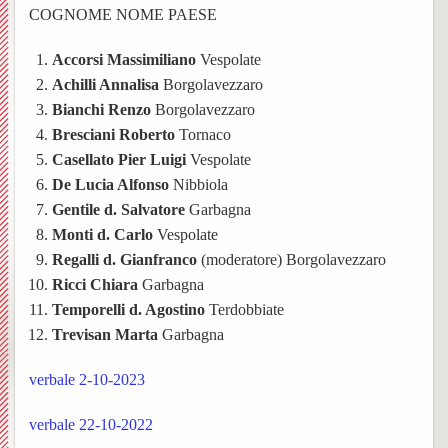
COGNOME NOME PAESE
Vespolate
dei
–
Ss.
settim
Avvisi
BACK
Accorsi Massimiliano
Vespolate
Indice del Sito
Parroc
ORAR
Messe
Orator
Parroc
Chies
Achilli Annalisa
Borgolavezzaro
BACK
Bianchi Renzo
Borgolavezzaro
UPM3
Anno
Garba
Chies
Bresciani Roberto
Tornaco
BACK
BACK
Casellato Pier Luigi
Vespolate
catech
Nibbio
Pensie
Le
PER
Ss.
De Lucia Alfonso
Nibbiola
Pastor
2025-
Storia,
parroc
Gentile d. Salvatore
Garbagna
Unità
INIZI
Giova
BACK
Monti d. Carlo
Vespolate
giovan
26
foto
Notizi
Pastor
Sollec
IL
Battist
Regalli d. Gianfranco
(moderatore) Borgolavezzaro
BACK
Ricci Chiara
Garbagna
ed
dalla
(breve
del
NUO
e
Notizi
Temporelli d. Agostino
Terdobbiate
Trevisan Marta
Garbagna
Carita
Chies
eventi
Parroc
storia)
mond
ANN
Anton
negli
BACK
BACK
verbale 2-10-2023
di
di
L’equ
giovan
Il
Ss.
Abate
anni
BACK
verbale 22-10-2022
Prepar
Borgo
Garba
Person
della
Centr
Barto
(Parro
Storia