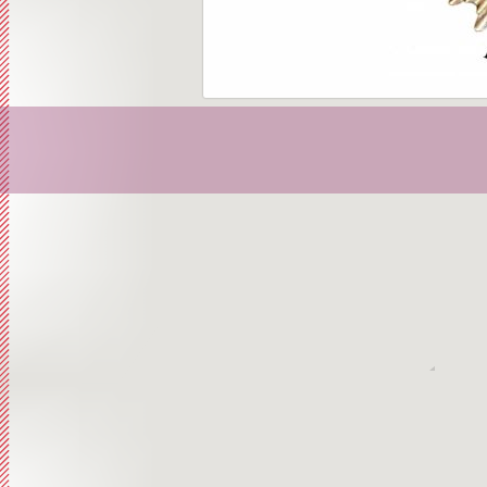
Librett
Orator
Storia,