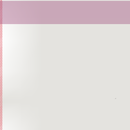
Librett
Orator
Storia,