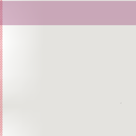
Librett
Orator
Storia,