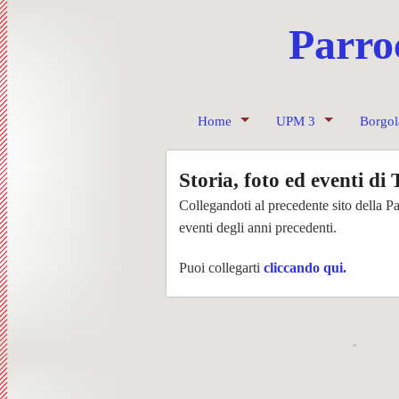
Parro
Home
UPM 3
Borgol
Invia un messaggio
Ss. Messe UPM3 – 
Progra
Storia, foto ed eventi di
Contatti dei Parroci
UPM3
Le Unit
Anno c
Collegandoti al precedente sito della Par
eventi degli anni precedenti.
Pastorale giovanile
L’equi
Sollec
Chiese
Puoi collegarti
cliccando qui.
Caritas
Il Cent
Consig
Preparazione Matrimo
Bache
Confra
Settimanale diocesan
Pagine
Corale 