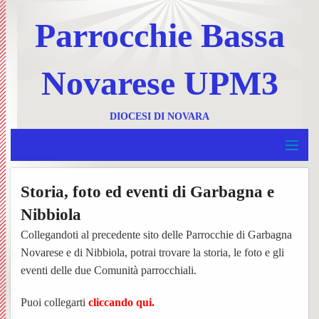
Parrocchie Bassa
Novarese UPM3
DIOCESI DI NOVARA
MENU
Home
Storia, foto ed eventi di Garbagna e
BACK
UPM 3
Nibbiola
Invia
BACK
Collegandoti al precedente sito delle Parrocchie di Garbagna
Borgolavezzaro e Tornaco
un
Ss.
Novarese e di Nibbiola, potrai trovare la storia, le foto e gli
BACK
eventi delle due Comunità parrocchiali.
Garbagna e Nibbiola
messa
Messe
Progr
BACK
Puoi collegarti
cliccando qui.
Terdobbiate
Contat
UPM3
settim
Foglie
BACK