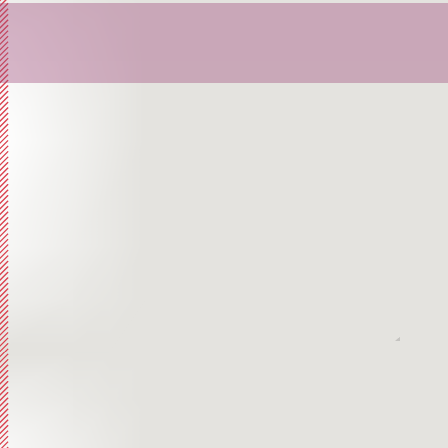
Librett
Orator
Storia,