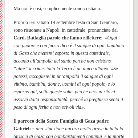
Vespolate
Ma non è così; semplicemente sono cristiano.
dei
–
Ss.
settim
Avvisi
BACK
Indice del Sito
Proprio ieri sabato 19 settembre festa di San Gennaro,
Parroc
ORAR
Messe
Orator
Parroc
Chies
BACK
sono risuonate a Napoli, in cattedrale, pronunciate dal
UPM3
Anno
Garba
Chies
Card. Battaglia parole che fanno riflettere
:
«Oggi
BACK
BACK
con pudore e con fuoco dico è il sangue di ogni bambino
catech
Nibbio
Pensie
Le
PER
Ss.
di Gaza che metterei esposto in questa cattedrale,
accanto all’ampolla del santo perché non esistono
Pastor
2025-
Storia,
parroc
Unità
INIZI
Giova
“altre” lacrime: tutta la Terra è un unico altare». «Se
BACK
potessi, accoglierei in un’ampolla il sangue di ogni
giovan
26
foto
Notizi
Pastor
Sollec
IL
Battist
BACK
vittima, bambini, donne, uomini di ogni popolo, e lo
esporrei qui, sotto queste volte, perché nessun rito ci
ed
dalla
(breve
del
NUO
e
Notizi
assolva dalla responsabilità, perché la preghiera senta il
Carita
Chies
eventi
Parroc
storia)
mond
ANN
Anton
negli
peso di ogni ferita e non scivoli via».
BACK
BACK
di
di
L’equ
giovan
Il
Ss.
Abate
anni
Il
parroco
della Sacra Famiglia di Gaza padre
BACK
Gabriel:
«
una situazione ancora molto grave in tutta la
Prepar
Borgo
Garba
Person
della
Centr
Barto
(Parro
Storia
Striscia di Gaza con bombardamenti continui e la morte