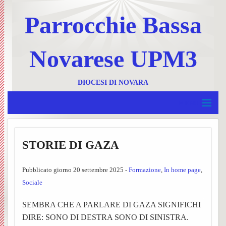
Parrocchie Bassa
Novarese UPM3
DIOCESI DI NOVARA
MENU
Home
BACK
STORIE DI GAZA
UPM 3
Invia
BACK
Pubblicato giorno 20 settembre 2025 -
Formazione
,
In home page
,
Borgolavezzaro e Tornaco
un
Ss.
BACK
Sociale
Garbagna e Nibbiola
messa
Messe
Progr
BACK
SEMBRA CHE A PARLARE DI GAZA SIGNIFICHI
Terdobbiate
DIRE: SONO DI DESTRA SONO DI SINISTRA.
Contat
UPM3
settim
Foglie
BACK