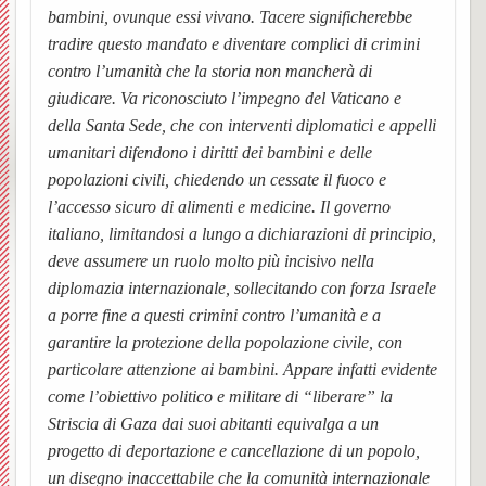
bambini, ovunque essi vivano. Tacere significherebbe
Giulia
e
tradire questo mandato e diventare complici di crimini
contro l’umanità che la storia non mancherà di
Insta
giudicare. Va riconosciuto l’impegno del Vaticano e
della Santa Sede, che con interventi diplomatici e appelli
Storia,
orator
umanitari difendono i diritti dei bambini e delle
popolazioni civili, chiedendo un cessate il fuoco e
foto
OSG
l’accesso sicuro di alimenti e medicine. Il governo
italiano, limitandosi a lungo a dichiarazioni di principio,
ed
deve assumere un ruolo molto più incisivo nella
eventi
diplomazia internazionale, sollecitando con forza Israele
a porre fine a questi crimini contro l’umanità e a
di
garantire la protezione della popolazione civile, con
particolare attenzione ai bambini. Appare infatti evidente
Torna
come l’obiettivo politico e militare di “liberare” la
Striscia di Gaza dai suoi abitanti equivalga a un
progetto di deportazione e cancellazione di un popolo,
un disegno inaccettabile che la comunità internazionale