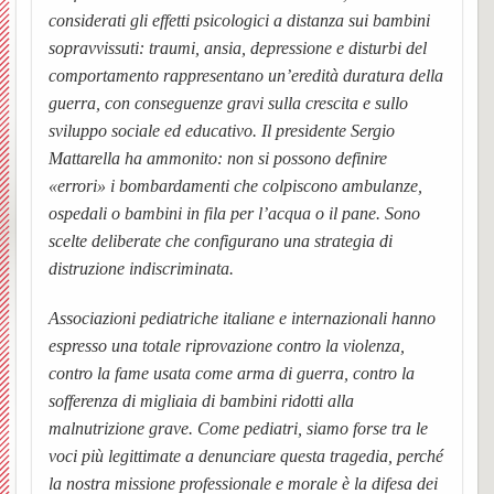
considerati gli effetti psicologici a distanza sui bambini
dei
corale
sopravvissuti: traumi, ansia, depressione e disturbi del
comportamento rappresentano un’eredità duratura della
canti
in
guerra, con conseguenze gravi sulla crescita e sullo
sviluppo sociale ed educativo. Il presidente Sergio
liturgi
azion
Mattarella ha ammonito: non si possono definire
«errori» i bombardamenti che colpiscono ambulanze,
(scaric
ospedali o bambini in fila per l’acqua o il pane. Sono
Orator
scelte deliberate che configurano una strategia di
BACK
distruzione indiscriminata.
San
Bache
Associazioni pediatriche italiane e internazionali hanno
Giova
Orator
espresso una totale riprovazione contro la violenza,
contro la fame usata come arma di guerra, contro la
Bosco
(O.S.G
sofferenza di migliaia di bambini ridotti alla
malnutrizione grave. Come pediatri, siamo forse tra le
e
Pagin
voci più legittimate a denunciare questa tragedia, perché
la nostra missione professionale e morale è la difesa dei
Santa
Faceb