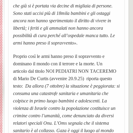
che già si è portata via decine di migliaia di persone.
Matri
e
Noti
UPM3
di
e
Orator
della
Sono stati uccisi più di 18mila bambini e gli ostaggi
ancora non hanno sperimentato il diritto di vivere in
Settim
Consig
Nibbio
Ascol
Gaude
della
Costr
BACK
libertà; i feriti e gli ammalati non hanno ancora
possibilità di cura perché all’ospedale manca tutto. Le
dioce
Pastor
Bache
Pagin
(parro
Santis
armi hanno preso il sopravvento»
.
Parroc
ecclesi
Trinità
Proprio così le armi hanno preso il sopravvento e
di
de
Santa
Pieve
dominano il mondo con il terrore e la morte. Un
articolo dal titolo NOI PEDIATRI NON TACEREMO
Borgo
“L’Az
Maria
di
di Mario De Curtis (avvenire 20.9.25)
riporta questo
testo:
Da allora (7 ottobre) la situazione è peggiorata: si
e
San
San
consuma una catastrofe sanitaria e umanitaria che
colpisce in primo luogo bambini e adolescenti. La
Torna
Rocco
Giova
violenza di Israele contro la popolazione costituisce un
crimine contro l’umanità, come denunciato da diversi
Confra
Cappe
Santua
BACK
relatori speciali Onu. L’Oms segnala che il sistema
SS.
campes
Concl
della
sanitario è al collasso. Gaza è oggi il luogo al mondo