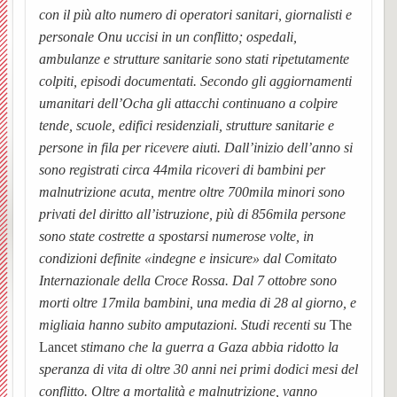
con il più alto numero di operatori sanitari, giornalisti e
Sacra
i
Mado
personale Onu uccisi in un conflitto; ospedali,
ambulanze e strutture sanitarie sono stati ripetutamente
e
lavori
della
colpiti, episodi documentati. Secondo gli aggiornamenti
umanitari dell’Ocha gli attacchi continuano a colpire
S.
di
Crocet
tende, scuole, edifici residenziali, strutture sanitarie e
persone in fila per ricevere aiuti. Dall’inizio dell’anno si
Rocco
restau
sono registrati circa 44mila ricoveri di bambini per
2020
malnutrizione acuta, mentre oltre 700mila minori sono
privati del diritto all’istruzione, più di 856mila persone
Corale
Storia
sono state costrette a spostarsi numerose volte, in
BACK
condizioni definite «indegne e insicure» dal Comitato
S.
della
Storia
Internazionale della Croce Rossa. Dal 7 ottobre sono
morti oltre 17mila bambini, una media di 28 al giorno, e
Cecili
Confra
della
migliaia hanno subito amputazioni. Studi recenti su
The
Lancet
stimano che la guerra a Gaza abbia ridotto la
Iniziat
Coral
speranza di vita di oltre 30 anni nei primi dodici mesi del
Libret
Confra
la
conflitto. Oltre a mortalità e malnutrizione, vanno