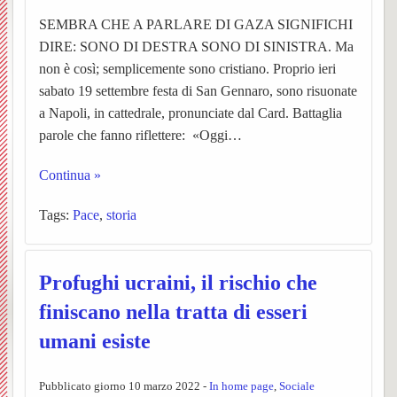
Vespolate
SEMBRA CHE A PARLARE DI GAZA SIGNIFICHI
dei
–
Ss.
settim
Avvisi
BACK
DIRE: SONO DI DESTRA SONO DI SINISTRA. Ma
Indice del Sito
Parroc
ORAR
Messe
Orator
Parroc
Chies
non è così; semplicemente sono cristiano. Proprio ieri
BACK
sabato 19 settembre festa di San Gennaro, sono risuonate
UPM3
Anno
Garba
Chies
a Napoli, in cattedrale, pronunciate dal Card. Battaglia
BACK
BACK
parole che fanno riflettere: «Oggi…
catech
Nibbio
Pensie
Le
PER
Ss.
Continua »
Pastor
2025-
Storia,
parroc
Unità
INIZI
Giova
BACK
Tags:
Pace
,
storia
giovan
26
foto
Notizi
Pastor
Sollec
IL
Battist
BACK
ed
dalla
(breve
del
NUO
e
Notizi
Profughi ucraini, il rischio che
Carita
Chies
eventi
Parroc
storia)
mond
ANN
Anton
negli
finiscano nella tratta di esseri
BACK
BACK
umani esiste
di
di
L’equ
giovan
Il
Ss.
Abate
anni
BACK
Prepar
Borgo
Garba
Person
della
Centr
Barto
(Parro
Pubblicato giorno 10 marzo 2022 -
In home page
,
Sociale
Storia