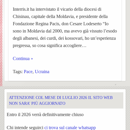
Matri
e
Noti
Interris.it ha intervistato il vicario della diocesi di
UPM3
di
e
Orator
della
Chisinau, capitale della Moldavia, e presidente della
Settim
Consig
Nibbio
Ascol
Gaude
della
Fondazione Regina Pacis, don Cesare Lodeserto “Io
Costr
BACK
sono in Moldavia dal 2000, ma avevo già vissuto l’esodo
dioce
Pastor
Bache
Pagin
(parro
Santis
degli albanesi, dei curdi, dei kossovari, ho un’esperienza
pregressa, so cosa significa accogliere…
Parroc
ecclesi
Trinità
Continua »
di
de
Santa
Pieve
Tags:
Pace
,
Ucraina
Borgo
“L’Az
Maria
di
e
San
San
ATTENZIONE COL MESE DI LUGLIO 2026 IL SITO WEB
Torna
Rocco
Giova
NON SARA’ PIÙ AGGIORNATO
Confra
Cappe
Santua
Entro il 2026 verrà definitivamente chiuso
BACK
SS.
campes
Concl
della
Chi intende seguirci
ci trova sul canale whatsapp