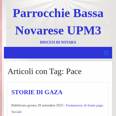
Parrocchie Bassa
Novarese UPM3
DIOCESI DI NOVARA
MENU
Home
Articoli con Tag:
Pace
BACK
UPM 3
Invia
BACK
Borgolavezzaro e Tornaco
un
Ss.
STORIE DI GAZA
BACK
Garbagna e Nibbiola
messa
Messe
Progr
BACK
Pubblicato giorno 20 settembre 2025 -
Formazione
,
In home page
,
Terdobbiate
Contat
UPM3
settim
Foglie
Sociale
BACK