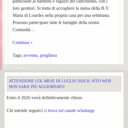
particolare ai bambini e ragazzi del catechismo, con i
loro genitori. Si tratta di accogliere la statua della B.V.
Sacra
i
Mado
Maria di Lourdes nella propria casa per una settimana.
e
Possono partecipare tutte le famiglie della nostra
lavori
della
Comunità…
S.
di
Crocet
Continua »
Rocco
restau
Tags:
avvento
,
preghiera
2020
Corale
Storia
BACK
ATTENZIONE COL MESE DI LUGLIO 2026 IL SITO WEB
S.
NON SARA’ PIÙ AGGIORNATO
della
Storia
Entro il 2026 verrà definitivamente chiuso
Cecili
Confra
della
Chi intende seguirci
ci trova sul canale whatsapp
Iniziat
Coral
Libret
Confra
la