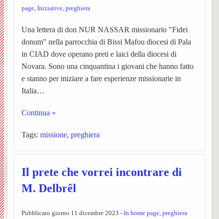
page
,
Iniziative
,
preghiera
Vespolate
dei
–
Ss.
settim
Avvisi
BACK
Una lettera di don NUR NASSAR missionario "Fidei
Indice del Sito
Parroc
ORAR
Messe
Orator
Parroc
Chies
donum" nella parrocchia di Bissi Mafou diocesi di Pala
BACK
in CIAD dove operano preti e laici della diocesi di
UPM3
Anno
Garba
Chies
Novara. Sono una cinquantina i giovani che hanno fatto
BACK
BACK
e stanno per iniziare a fare esperienze missionarie in
catech
Nibbio
Pensie
Le
PER
Ss.
Italia…
Pastor
2025-
Storia,
parroc
Unità
INIZI
Giova
BACK
Continua »
giovan
26
foto
Notizi
Pastor
Sollec
IL
Battist
BACK
Tags:
missione
,
preghiera
ed
dalla
(breve
del
NUO
e
Notizi
Carita
Chies
eventi
Parroc
storia)
mond
ANN
Anton
negli
Il prete che vorrei incontrare di
BACK
BACK
M. Delbrêl
di
di
L’equ
giovan
Il
Ss.
Abate
anni
BACK
Prepar
Borgo
Garba
Person
della
Centr
Barto
(Parro
Pubblicato giorno 11 dicembre 2023 -
In home page
,
preghiera
Storia