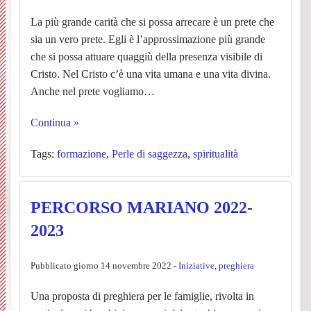
Matri
e
Noti
La più grande carità che si possa arrecare è un prete che
UPM3
di
e
Orator
della
sia un vero prete. Egli è l’approssimazione più grande
Settim
Consig
Nibbio
Ascol
Gaude
della
che si possa attuare quaggiù della presenza visibile di
Costr
BACK
Cristo. Nel Cristo c’è una vita umana e una vita divina.
dioce
Pastor
Bache
Pagin
(parro
Santis
Anche nel prete vogliamo…
Parroc
ecclesi
Trinità
Continua »
di
de
Santa
Pieve
Tags:
formazione
,
Perle di saggezza
,
spiritualità
Borgo
“L’Az
Maria
di
PERCORSO MARIANO 2022-
e
San
San
2023
Torna
Rocco
Giova
Pubblicato giorno 14 novembre 2022 -
Iniziative
,
preghiera
Confra
Cappe
Santua
BACK
Una proposta di preghiera per le famiglie, rivolta in
SS.
campes
Concl
della