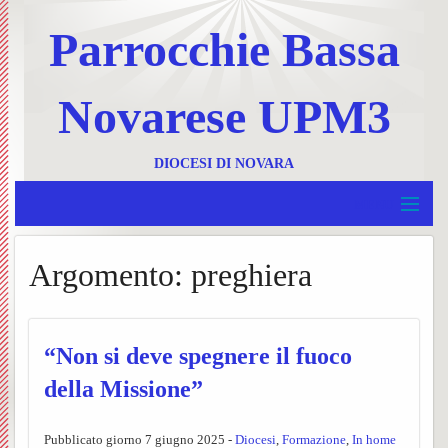
Parrocchie Bassa
Novarese UPM3
DIOCESI DI NOVARA
MENU
Home
Argomento:
preghiera
BACK
UPM 3
Invia
BACK
Borgolavezzaro e Tornaco
un
Ss.
“Non si deve spegnere il fuoco
BACK
Garbagna e Nibbiola
della Missione”
messa
Messe
Progr
BACK
Terdobbiate
Contat
UPM3
settim
Foglie
Pubblicato giorno 7 giugno 2025 -
Diocesi
,
Formazione
,
In home
BACK