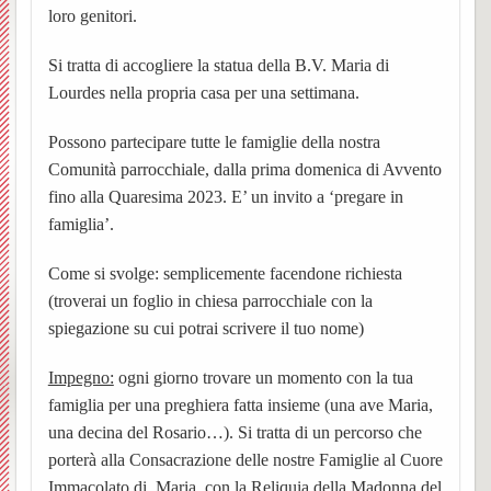
loro genitori.
Vespolate
dei
–
Ss.
settim
Avvisi
BACK
Si tratta di accogliere la statua della B.V. Maria di
Indice del Sito
Parroc
ORAR
Messe
Orator
Parroc
Chies
Lourdes nella propria casa per una settimana.
BACK
UPM3
Anno
Garba
Chies
Possono partecipare tutte le famiglie della nostra
BACK
BACK
Comunità parrocchiale, dalla prima domenica di Avvento
catech
Nibbio
Pensie
Le
PER
Ss.
fino alla Quaresima 2023. E’ un invito a ‘pregare in
famiglia’.
Pastor
2025-
Storia,
parroc
Unità
INIZI
Giova
BACK
Come si svolge: semplicemente facendone richiesta
giovan
26
foto
Notizi
Pastor
Sollec
IL
Battist
BACK
(troverai un foglio in chiesa parrocchiale con la
ed
dalla
spiegazione su cui potrai scrivere il tuo nome)
(breve
del
NUO
e
Notizi
Carita
Chies
eventi
Parroc
Impegno:
ogni giorno trovare un momento con la tua
storia)
mond
ANN
Anton
negli
BACK
BACK
famiglia per una preghiera fatta insieme (una ave Maria,
di
di
L’equ
giovan
Il
Ss.
Abate
anni
una decina del Rosario…). Si tratta di un percorso che
BACK
porterà alla Consacrazione delle nostre Famiglie al Cuore
Prepar
Borgo
Garba
Person
della
Centr
Barto
(Parro
Storia
Immacolato di Maria, con la Reliquia della Madonna del