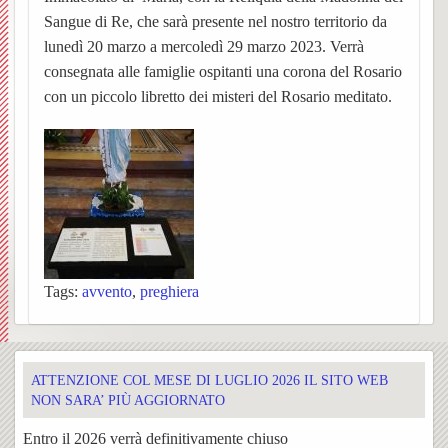
Sangue di Re, che sarà presente nel nostro territorio da
Matri
e
Noti
UPM3
di
e
Orator
della
lunedì 20 marzo a mercoledì 29 marzo 2023. Verrà
consegnata alle famiglie ospitanti una corona del Rosario
Settim
Consig
Nibbio
Ascol
Gaude
della
Costr
BACK
con un piccolo libretto dei misteri del Rosario meditato.
dioce
Pastor
Bache
Pagin
(parro
Santis
Parroc
ecclesi
Trinità
di
de
Santa
Pieve
Borgo
“L’Az
Maria
di
Tags:
avvento
,
preghiera
e
San
San
Torna
Rocco
Giova
ATTENZIONE COL MESE DI LUGLIO 2026 IL SITO WEB
Confra
Cappe
Santua
NON SARA’ PIÙ AGGIORNATO
BACK
SS.
Entro il 2026 verrà definitivamente chiuso
campes
Concl
della