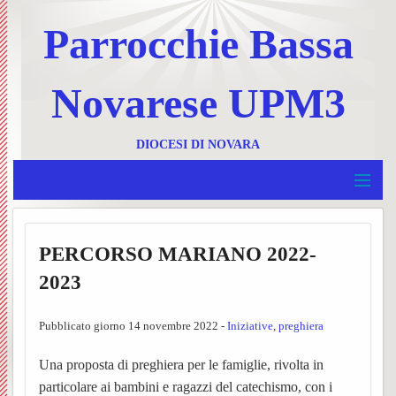
Parrocchie Bassa
Novarese UPM3
DIOCESI DI NOVARA
MENU
Home
BACK
PERCORSO MARIANO 2022-
UPM 3
Invia
BACK
2023
Borgolavezzaro e Tornaco
un
Ss.
BACK
Pubblicato giorno 14 novembre 2022 -
Iniziative
,
preghiera
Garbagna e Nibbiola
messa
Messe
Progr
BACK
Una proposta di preghiera per le famiglie, rivolta in
Terdobbiate
Contat
UPM3
settim
Foglie
particolare ai bambini e ragazzi del catechismo, con i
BACK