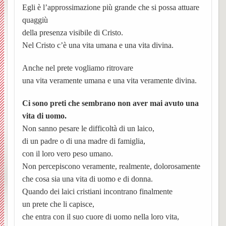
Egli è l’approssimazione più grande che si possa attuare
Vespolate
dei
–
Ss.
settim
Avvisi
quaggiù
BACK
della presenza visibile di Cristo.
Indice del Sito
Parroc
ORAR
Messe
Orator
Parroc
Chies
Nel Cristo c’è una vita umana e una vita divina.
BACK
UPM3
Anno
Garba
Chies
Anche nel prete vogliamo ritrovare
BACK
BACK
una vita veramente umana e una vita veramente divina.
catech
Nibbio
Pensie
Le
PER
Ss.
Ci sono preti che sembrano non aver mai avuto una
Pastor
2025-
Storia,
parroc
Unità
INIZI
Giova
BACK
vita di uomo.
giovan
26
foto
Notizi
Non sanno pesare le difficoltà di un laico,
Pastor
Sollec
IL
Battist
BACK
di un padre o di una madre di famiglia,
ed
dalla
(breve
del
NUO
e
Notizi
con il loro vero peso umano.
Non percepiscono veramente, realmente, dolorosamente
Carita
Chies
eventi
Parroc
storia)
mond
ANN
Anton
negli
che cosa sia una vita di uomo e di donna.
BACK
BACK
Quando dei laici cristiani incontrano finalmente
di
di
L’equ
giovan
Il
Ss.
Abate
anni
un prete che li capisce,
BACK
che entra con il suo cuore di uomo nella loro vita,
Prepar
Borgo
Garba
Person
della
Centr
Barto
(Parro
Storia