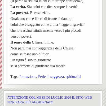
(si perde la fiducia in chi ci fa troppe confidenze).
La verità.
Sia colui che dice sempre la verità.
Sacra
i
Mado
La povertà
. E’ essenziale.
e
Qualcuno che è libero di fronte al danaro;
lavori
della
colui che è soggetto come a una “legge di gravità”
S.
di
Crocet
che lo trascina istintivamente verso i più piccoli,
verso i poveri.
Rocco
restau
Il senso della Chiesa
, infine.
Non parli mai con leggerezza della Chiesa,
2020
come se fosse uno di fuori.
Un figlio è subito giudicato
Corale
Storia
BACK
se si permette di giudicare sua madre.
S.
della
Storia
Tags:
formazione
,
Perle di saggezza
,
spiritualità
Cecili
Confra
della
Iniziat
Coral
ATTENZIONE COL MESE DI LUGLIO 2026 IL SITO WEB
NON SARA’ PIÙ AGGIORNATO
Libret
Confra
la