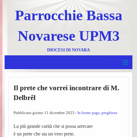
Parrocchie Bassa
Novarese UPM3
DIOCESI DI NOVARA
MENU
Home
BACK
Il prete che vorrei incontrare di M.
UPM 3
Invia
BACK
Delbrêl
Borgolavezzaro e Tornaco
un
Ss.
BACK
Pubblicato giorno 11 dicembre 2023 -
In home page
,
preghiera
Garbagna e Nibbiola
messa
Messe
Progr
BACK
La più grande carità che si possa arrecare
Terdobbiate
Contat
UPM3
settim
Foglie
è un prete che sia un vero prete.
BACK