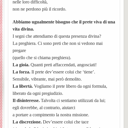
nelle loro difficoltà,
Matri
e
Noti
non ne perdono più il ricordo.
UPM3
di
e
Orator
della
Settim
Consig
Nibbio
Abbiamo ugualmente bisogno che il prete viva di una
Ascol
Gaude
della
Costr
BACK
vita divina.
dioce
Pastor
Bache
Pagin
(parro
Santis
I segni che attendiamo di questa presenza divina?
La preghiera. Ci sono preti che non si vedono mai
Parroc
ecclesi
Trinità
pregare
(quello che si chiama preghiera).
di
de
Santa
Pieve
La gioia.
Quanti preti affaccendati, angosciati!
La forza.
Il prete dev’essere colui che ‘tiene’.
Borgo
“L’Az
Maria
di
Sensibile, vibrante, mai però demolito.
e
La libertà.
Vogliamo il prete libero da ogni formula,
San
San
liberato da ogni pregiudizio.
Torna
Rocco
Giova
Il disinteresse.
Talvolta ci sentiamo utilizzati da lui;
egli dovrebbe, al contrario, aiutarci
Confra
Cappe
Santua
a portare a compimento la nostra missione.
BACK
La discrezione.
Dev’essere colui che tace
SS.
campes
Concl
della