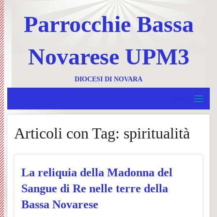
Parrocchie Bassa
Novarese UPM3
DIOCESI DI NOVARA
MENU
Home
Articoli con Tag:
spiritualità
BACK
UPM 3
Invia
BACK
Borgolavezzaro e Tornaco
un
Ss.
La reliquia della Madonna del
BACK
Garbagna e Nibbiola
Sangue di Re nelle terre della
messa
Messe
Progr
BACK
Bassa Novarese
Terdobbiate
Contat
UPM3
settim
Foglie
BACK