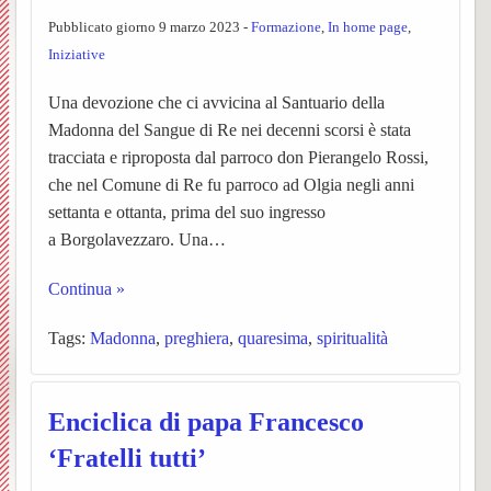
Vespolate
Pubblicato giorno 9 marzo 2023 -
Formazione
,
In home page
,
dei
–
Ss.
settim
Avvisi
BACK
Iniziative
Indice del Sito
Parroc
ORAR
Messe
Orator
Parroc
Chies
BACK
Una devozione che ci avvicina al Santuario della
Madonna del Sangue di Re nei decenni scorsi è stata
UPM3
Anno
Garba
Chies
BACK
BACK
tracciata e riproposta dal parroco don Pierangelo Rossi,
catech
Nibbio
Pensie
Le
PER
Ss.
che nel Comune di Re fu parroco ad Olgia negli anni
settanta e ottanta, prima del suo ingresso
Pastor
2025-
Storia,
parroc
Unità
INIZI
Giova
a Borgolavezzaro. Una…
BACK
giovan
26
foto
Notizi
Pastor
Sollec
IL
Battist
Continua »
BACK
ed
dalla
(breve
del
NUO
e
Notizi
Tags:
Madonna
,
preghiera
,
quaresima
,
spiritualità
Carita
Chies
eventi
Parroc
storia)
mond
ANN
Anton
negli
BACK
BACK
Enciclica di papa Francesco
di
di
L’equ
giovan
Il
Ss.
Abate
anni
BACK
‘Fratelli tutti’
Prepar
Borgo
Garba
Person
della
Centr
Barto
(Parro
Storia