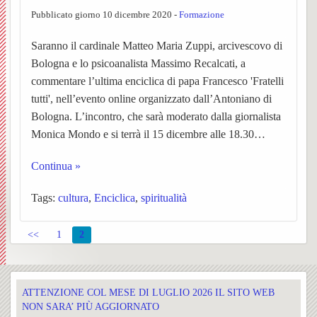
Pubblicato giorno 10 dicembre 2020 -
Formazione
Matri
e
Noti
UPM3
di
e
Orator
della
Saranno il cardinale Matteo Maria Zuppi, arcivescovo di
Settim
Consig
Nibbio
Ascol
Gaude
della
Costr
Bologna e lo psicoanalista Massimo Recalcati, a
BACK
commentare l’ultima enciclica di papa Francesco 'Fratelli
dioce
Pastor
Bache
Pagin
(parro
Santis
tutti', nell’evento online organizzato dall’Antoniano di
Bologna. L’incontro, che sarà moderato dalla giornalista
Parroc
ecclesi
Trinità
Monica Mondo e si terrà il 15 dicembre alle 18.30…
di
de
Santa
Pieve
Continua »
Borgo
“L’Az
Maria
di
Tags:
cultura
,
Enciclica
,
spiritualità
e
San
San
<<
1
2
Torna
Rocco
Giova
Confra
Cappe
Santua
BACK
ATTENZIONE COL MESE DI LUGLIO 2026 IL SITO WEB
NON SARA’ PIÙ AGGIORNATO
SS.
campes
Concl
della