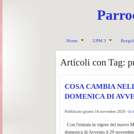
Parro
Home
UPM 3
Borgol
Invia un messaggio
Ss. Messe UPM3 – 
Progra
Articoli con Tag:
p
Contatti dei Parroci
UPM3
Le Unit
Anno c
Pastorale giovanile
L’equi
Sollec
Chiese
COSA CAMBIA NEL
Caritas
Il Cent
Consig
DOMENICA DI AVV
Preparazione Matrimo
Bache
Confra
Pubblicato giorno 16 novembre 2020 -
In 
Settimanale diocesan
Pagine
Corale 
Con l'entrata in vigore del nuovo Me
domenica di Avvento il 29 novembre 