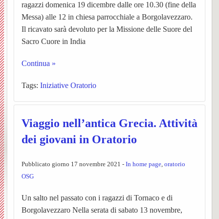
ragazzi domenica 19 dicembre dalle ore 10.30 (fine della
Matri
e
Noti
UPM3
di
e
Orator
Messa) alle 12 in chiesa parrocchiale a Borgolavezzaro.
della
Il ricavato sarà devoluto per la Missione delle Suore del
Settim
Consig
Nibbio
Ascol
Gaude
della
Costr
Sacro Cuore in India
BACK
dioce
Pastor
Bache
Pagin
(parro
Santis
Continua »
Parroc
ecclesi
Trinità
Tags:
Iniziative Oratorio
di
de
Santa
Pieve
Viaggio nell’antica Grecia. Attività
Borgo
“L’Az
Maria
di
dei giovani in Oratorio
e
San
San
Pubblicato giorno 17 novembre 2021 -
In home page
,
oratorio
Torna
Rocco
Giova
OSG
Confra
Cappe
Santua
Un salto nel passato con i ragazzi di Tornaco e di
BACK
Borgolavezzaro Nella serata di sabato 13 novembre,
SS.
campes
Concl
della