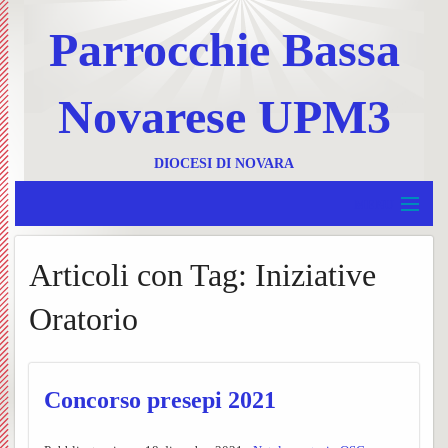
Parrocchie Bassa
Novarese UPM3
DIOCESI DI NOVARA
MENU
Home
Articoli con Tag:
Iniziative
BACK
UPM 3
Invia
Oratorio
BACK
Borgolavezzaro e Tornaco
un
Ss.
BACK
Garbagna e Nibbiola
messa
Messe
Progr
Concorso presepi 2021
BACK
Terdobbiate
Contat
UPM3
settim
Foglie
BACK