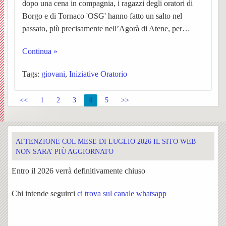
dopo una cena in compagnia, i ragazzi degli oratori di
Borgo e di Tornaco 'OSG' hanno fatto un salto nel
Sacra
i
Mado
passato, più precisamente nell’Agorà di Atene, per…
e
lavori
della
Continua »
S.
di
Crocet
Tags:
giovani
,
Iniziative Oratorio
Rocco
restau
<<
1
2
3
4
5
>>
2020
Corale
Storia
BACK
ATTENZIONE COL MESE DI LUGLIO 2026 IL SITO WEB
NON SARA’ PIÙ AGGIORNATO
S.
della
Storia
Entro il 2026 verrà definitivamente chiuso
Cecili
Confra
della
Chi intende seguirci
ci trova sul canale whatsapp
Iniziat
Coral
Libret
Confra
la