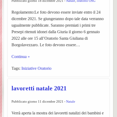
Pubblicato giorno 18 dicembre 2021 -
Natale
,
oratorio OSG
Vespolate
dei
–
Ss.
settim
Avvisi
BACK
Regolamento:Le foto devono essere inviate entro il 24
Indice del Sito
dicembre 2021. Se giungeranno dopo tale data verranno
Parroc
ORAR
Messe
Orator
Parroc
Chies
BACK
ugualmente pubblicate. Saranno premiati i primi tre
UPM3
Anno
Garba
Presepi ritenuti idonei dalla Giuria il giorno 6 gennaio
Chies
BACK
BACK
2022 alle ore 15 all’Oratorio Santa Giuliana di
catech
Nibbio
Pensie
Le
PER
Ss.
Borgolavezzaro. Le foto devono essere…
Pastor
2025-
Storia,
parroc
Unità
INIZI
Giova
Continua »
BACK
giovan
26
foto
Notizi
Pastor
Sollec
IL
Battist
Tags:
Iniziative Oratorio
BACK
ed
dalla
(breve
del
NUO
e
Notizi
lavoretti natale 2021
Carita
Chies
eventi
Parroc
storia)
mond
ANN
Anton
negli
BACK
BACK
di
di
Pubblicato giorno 11 dicembre 2021 -
Natale
L’equ
giovan
Il
Ss.
Abate
anni
BACK
Verrà aperta la mostra dei lavoretti natalizi dei bambini e
Prepar
Borgo
Garba
Person
della
Centr
Barto
(Parro
Storia