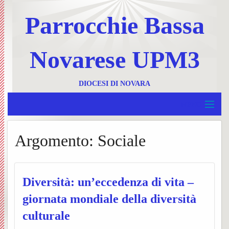
Parrocchie Bassa
Novarese UPM3
DIOCESI DI NOVARA
MENU
Home
Argomento:
Sociale
BACK
UPM 3
Invia
BACK
Borgolavezzaro e Tornaco
un
Ss.
Diversità: un’eccedenza di vita –
BACK
Garbagna e Nibbiola
giornata mondiale della diversità
messa
Messe
Progr
BACK
culturale
Terdobbiate
Contat
UPM3
settim
Foglie
BACK