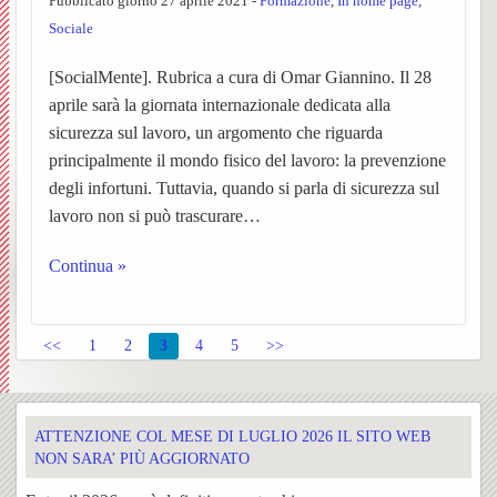
Pubblicato giorno 27 aprile 2021 -
Formazione
,
In home page
,
Sociale
Sacra
i
Mado
[SocialMente]. Rubrica a cura di Omar Giannino. Il 28
e
lavori
della
aprile sarà la giornata internazionale dedicata alla
sicurezza sul lavoro, un argomento che riguarda
S.
di
Crocet
principalmente il mondo fisico del lavoro: la prevenzione
Rocco
degli infortuni. Tuttavia, quando si parla di sicurezza sul
restau
lavoro non si può trascurare…
2020
Continua »
Corale
Storia
BACK
S.
della
Storia
<<
1
2
3
4
5
>>
Cecili
Confra
della
ATTENZIONE COL MESE DI LUGLIO 2026 IL SITO WEB
Iniziat
Coral
NON SARA’ PIÙ AGGIORNATO
Libret
Confra
la