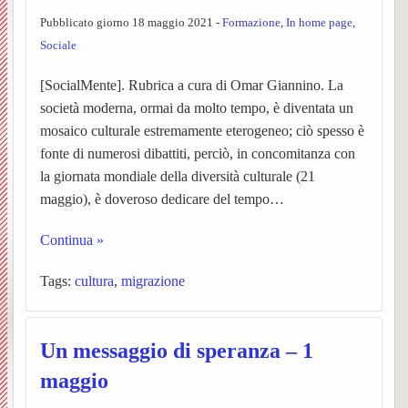
Vespolate
Pubblicato giorno 18 maggio 2021 -
Formazione
,
In home page
,
dei
–
Ss.
settim
Avvisi
BACK
Sociale
Indice del Sito
Parroc
ORAR
Messe
Orator
Parroc
Chies
BACK
[SocialMente]. Rubrica a cura di Omar Giannino. La
società moderna, ormai da molto tempo, è diventata un
UPM3
Anno
Garba
Chies
BACK
BACK
mosaico culturale estremamente eterogeneo; ciò spesso è
catech
Nibbio
Pensie
Le
PER
Ss.
fonte di numerosi dibattiti, perciò, in concomitanza con
la giornata mondiale della diversità culturale (21
Pastor
2025-
Storia,
parroc
Unità
INIZI
Giova
maggio), è doveroso dedicare del tempo…
BACK
giovan
26
foto
Notizi
Pastor
Sollec
IL
Battist
Continua »
BACK
ed
dalla
(breve
del
NUO
e
Notizi
Tags:
cultura
,
migrazione
Carita
Chies
eventi
Parroc
storia)
mond
ANN
Anton
negli
BACK
BACK
Un messaggio di speranza – 1
di
di
L’equ
giovan
Il
Ss.
Abate
anni
BACK
maggio
Prepar
Borgo
Garba
Person
della
Centr
Barto
(Parro
Storia