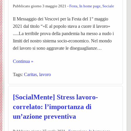
Pubblicato giorno 3 maggio 2021 -
Festa
,
In home page
,
Sociale
Matri
e
Noti
UPM3
di
e
Orator
della
Il Messaggio dei Vescovi per la Festa del 1° maggio
Settim
Consig
Nibbio
Ascol
Gaude
della
Costr
2021 dal titolo “«E al popolo stava a cuore il lavoro»
BACK
.....La terribile prova della pandemia ha messo a nudo i
dioce
Pastor
Bache
Pagin
(parro
Santis
limiti del nostro sistema socio-economico. Nel mondo
del lavoro si sono aggravate le diseguaglianze…
Parroc
ecclesi
Trinità
Continua »
di
de
Santa
Pieve
Tags:
Caritas
,
lavoro
Borgo
“L’Az
Maria
di
e
San
San
[SocialMente] Stress lavoro-
Torna
Rocco
Giova
correlato: l’importanza di
Confra
un’azione preventiva
Cappe
Santua
BACK
SS.
campes
Concl
della