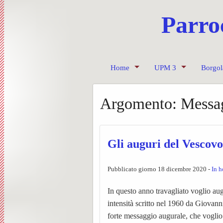
Parro
Home
UPM 3
Borgol
Invia un messaggio
Ss. Messe UPM3 – 
Progra
Argomento:
Messag
Contatti dei Parroci
UPM3
Le Unit
Anno c
Pastorale giovanile
L’equi
Sollec
Chiese
Gli auguri del Vescovo
Caritas
Il Cent
Consig
Pubblicato giorno 18 dicembre 2020 -
In 
Preparazione Matrimo
Bache
Confra
In questo anno travagliato voglio au
Settimanale diocesan
Pagine
Corale 
intensità scritto nel 1960 da Giovann
forte messaggio augurale, che voglio e