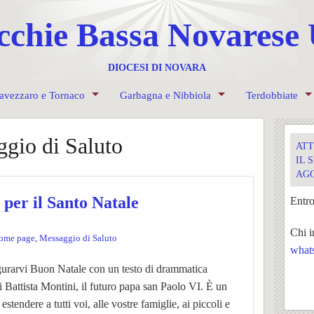
cchie Bassa Novares
DIOCESI DI NOVARA
avezzaro e Tornaco
Garbagna e Nibbiola
Terdobbiate
ORARIO
mma settimanale Ss. Messe
Foglietto settimanale
Avvisi Parrocch
gio di Saluto
ATT
à Pastorali (breve storia)
atechistico 2025-26
PER INIZIARE IL NUOVO ANNO
Oratorio Garbagna-Nibbiola
IL 
AG
pe della UPM3
itazione del mondo giovanile
 di Borgolavezzaro
Ss. Bartolomeo e Gaudenzio (parrocchiale)
Storia, foto ed eventi di Garbagna e Nibbiol
Storia del
 per il Santo Natale
Entro
ro di Ascolto
lio Pastorale Parrocchiale di Borgo e Tornaco
Santa Maria
Chi i
home page
,
Messaggio di Saluto
what
nio
ca
ternita SS. Sacramento e S. Rocco
San Rocco
Conclusi i lavori di restauro 2020
gurarvi Buon Natale con un testo di drammatica
o
 ecclesiali de “L’Azione”
S. Cecilia
Cappelle campestri
Storia della Confraternita
Storia della Corale
i Battista Montini, il futuro papa san Paolo VI. È un
stendere a tutti voi, alle vostre famiglie, ai piccoli e