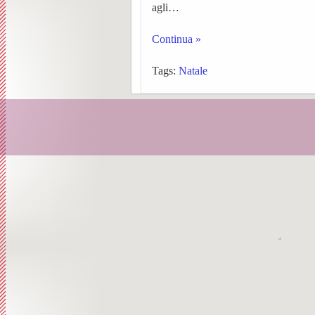
Librett
agli…
Orator
Continua »
Storia,
Tags:
Natale