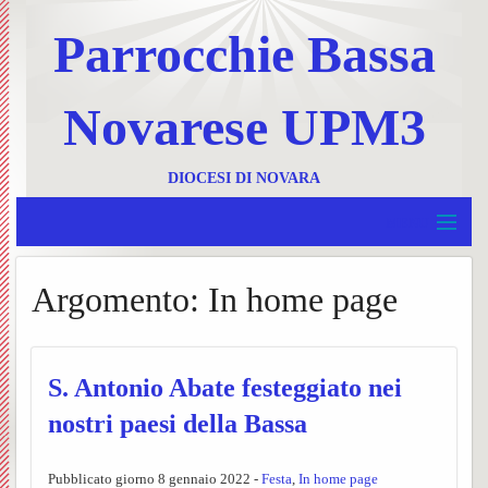
Parrocchie Bassa
Novarese UPM3
DIOCESI DI NOVARA
MENU
Home
Argomento:
In home page
BACK
UPM 3
Invia
BACK
Borgolavezzaro e Tornaco
un
Ss.
S. Antonio Abate festeggiato nei
BACK
Garbagna e Nibbiola
nostri paesi della Bassa
messa
Messe
Progr
BACK
Terdobbiate
Contat
UPM3
settim
Foglie
Pubblicato giorno 8 gennaio 2022 -
Festa
,
In home page
BACK