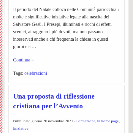
Matri
e
Noti
Il periodo del Natale colloca nelle Comunità parrocchiali
UPM3
di
e
Orator
della
molte e significative iniziative legate alla nascita del
Settim
Consig
Nibbio
Ascol
Gaude
della
Salvatore Gesù. I Presepi, illuminati e ricchi di effetti
Costr
BACK
scenici, attraggono i più devoti, ma non passano
dioce
Pastor
Bache
Pagin
(parro
Santis
inosservati anche a chi frequenta la chiesa in questi
giorni e si…
Parroc
ecclesi
Trinità
Continua »
di
de
Santa
Pieve
Tags:
celebrazioni
Borgo
“L’Az
Maria
di
e
San
San
Una proposta di riflessione
Torna
Rocco
Giova
cristiana per l’Avvento
Confra
Cappe
Santua
BACK
Pubblicato giorno 26 novembre 2021 -
Formazione
,
In home page
,
Iniziative
SS.
campes
Concl
della