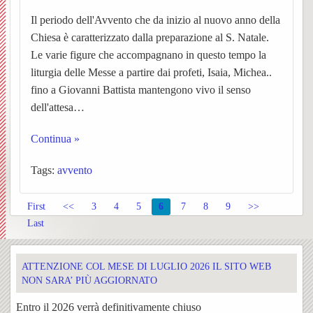
Il periodo dell'Avvento che da inizio al nuovo anno della
Sacra
i
Mado
Chiesa è caratterizzato dalla preparazione al S. Natale.
e
Le varie figure che accompagnano in questo tempo la
lavori
della
liturgia delle Messe a partire dai profeti, Isaia, Michea..
S.
di
Crocet
fino a Giovanni Battista mantengono vivo il senso
dell'attesa…
Rocco
restau
Continua »
2020
Tags:
avvento
Corale
Storia
BACK
First
<<
3
4
5
6
7
8
9
>>
S.
della
Storia
Last
Cecili
Confra
della
ATTENZIONE COL MESE DI LUGLIO 2026 IL SITO WEB
Iniziat
Coral
NON SARA’ PIÙ AGGIORNATO
Libret
Entro il 2026 verrà definitivamente chiuso
Confra
la