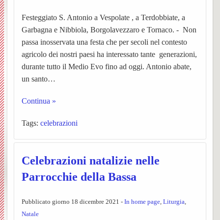
Vespolate
dei
–
Ss.
settim
Avvisi
Festeggiato S. Antonio a Vespolate , a Terdobbiate, a
BACK
Garbagna e Nibbiola, Borgolavezzaro e Tornaco. - Non
Indice del Sito
Parroc
ORAR
Messe
Orator
Parroc
Chies
passa inosservata una festa che per secoli nel contesto
BACK
agricolo dei nostri paesi ha interessato tante generazioni,
UPM3
Anno
Garba
Chies
durante tutto il Medio Evo fino ad oggi. Antonio abate,
BACK
BACK
un santo…
catech
Nibbio
Pensie
Le
PER
Ss.
Continua »
Pastor
2025-
Storia,
parroc
Unità
INIZI
Giova
BACK
Tags:
celebrazioni
giovan
26
foto
Notizi
Pastor
Sollec
IL
Battist
BACK
ed
dalla
(breve
del
NUO
e
Notizi
Celebrazioni natalizie nelle
Carita
Chies
eventi
Parroc
storia)
mond
ANN
Anton
negli
Parrocchie della Bassa
BACK
BACK
di
di
L’equ
giovan
Il
Ss.
Abate
anni
BACK
Pubblicato giorno 18 dicembre 2021 -
In home page
,
Liturgia
,
Prepar
Borgo
Garba
Person
della
Centr
Barto
(Parro
Natale
Storia